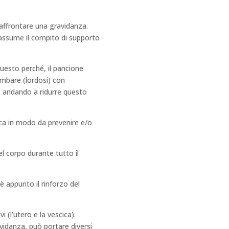
ffrontare una gravidanza.
o assume il compito di supporto
uesto perché, il pancione
ombare (lordosi) con
co andando a ridurre questo
tica in modo da prevenire e/o
l corpo durante tutto il
 è appunto il rinforzo del
 (l’utero e la vescica).
vidanza, può portare diversi