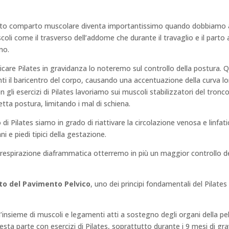
uesto comparto muscolare diventa importantissimo quando dobbiamo a
coli come il trasverso dell’addome che durante il travaglio e il part
no.
are Pilates in gravidanza lo noteremo sul controllo della postura. Q
ti il baricentro del corpo, causando una accentuazione della curva l
on gli esercizi di Pilates lavoriamo sui muscoli stabilizzatori del tron
rretta postura, limitando i mal di schiena.
 di Pilates siamo in grado di riattivare la circolazione venosa e linfa
ni e piedi tipici della gestazione.
a respirazione diaframmatica otterremo in più un maggior controllo de
o del Pavimento Pelvico
, uno dei principi fondamentali del Pilates
’insieme di muscoli e legamenti atti a sostegno degli organi della pelvi
sta parte con esercizi di Pilates, soprattutto durante i 9 mesi di gra