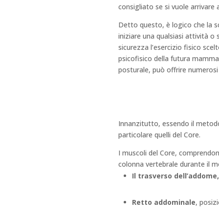
consigliato se si vuole arrivare 
Detto questo, è logico che la s
iniziare una qualsiasi attività 
sicurezza l’esercizio fisico sc
psicofisico della futura mamm
posturale, può offrire numeros
Innanzitutto, essendo il metodo
particolare quelli del Core.
I muscoli del Core, comprendono
colonna vertebrale durante il m
Il trasverso dell’addome
Retto addominale
, posiz