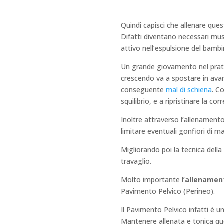
Quindi capisci che allenare q
Difatti diventano necessari mus
attivo nell’espulsione del bambi
Un grande giovamento nel pratic
crescendo va a spostare in avan
conseguente
mal di schiena
. C
squilibrio, e a ripristinare la co
Inoltre attraverso l’allenamento
limitare eventuali gonfiori di ma
Migliorando poi la tecnica dell
travaglio.
Molto importante l’
allenament
Pavimento Pelvico (Perineo).
Il Pavimento Pelvico infatti è un
Mantenere allenata e tonica que