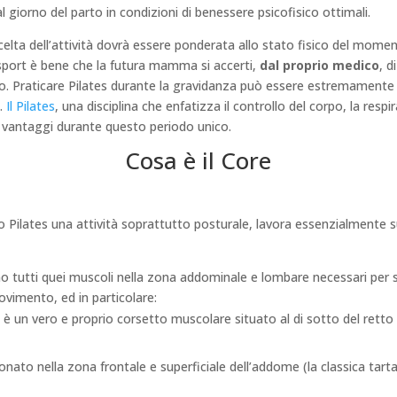
al giorno del parto in condizioni di benessere psicofisico ottimali.
celta dell’attività dovrà essere ponderata allo stato fisico del mome
o sport è bene che la futura mamma si accerti,
dal proprio medico
, d
elto. Praticare Pilates durante la gravidanza può essere estremamente
a.
Il Pilates
, una disciplina che enfatizza il controllo del corpo, la resp
i vantaggi durante questo periodo unico.
Cosa è il Core
 Pilates una attività soprattutto posturale, lavora essenzialmente su
 tutti quei muscoli nella zona addominale e lombare necessari per s
ovimento, ed in particolare:
,
è un vero e proprio corsetto muscolare situato al di sotto del retto
ionato nella zona frontale e superficiale dell’addome (la classica tart